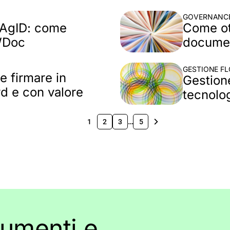
GOVERNANCE
 AgID: come
Come ott
WDoc
documen
GESTIONE FL
e firmare in
Gestione
rd e con valore
tecnolo
…
1
2
3
5
cumenti e