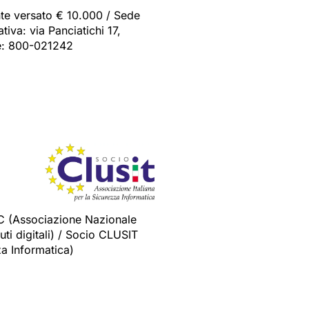
nte versato € 10.000 / Sede
iva: via Panciatichi 17,
de: 800-021242
C (Associazione Nazionale
ti digitali) / Socio CLUSIT
za Informatica)