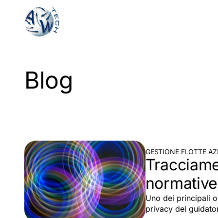
Vai
al
contenuto
principale
Blog
GESTIONE FLOTTE AZ
Tracciamen
normative
Uno dei principali o
privacy del guidato