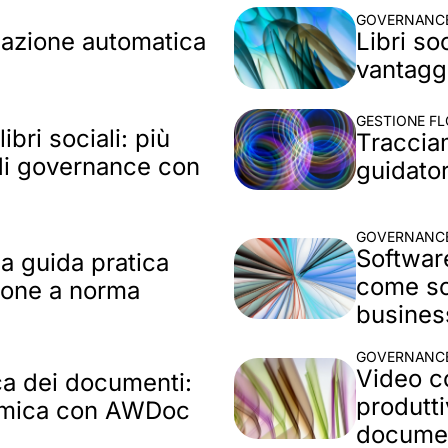
GOVERNANCE
icazione automatica
Libri so
vantaggi
GESTIONE FL
ibri sociali: più
Tracciam
 di governance con
guidato
GOVERNANCE
Softwar
 la guida pratica
come sce
ione a norma
busines
GOVERNANCE
Video c
ca dei documenti:
produtti
omica con AWDoc​
docume