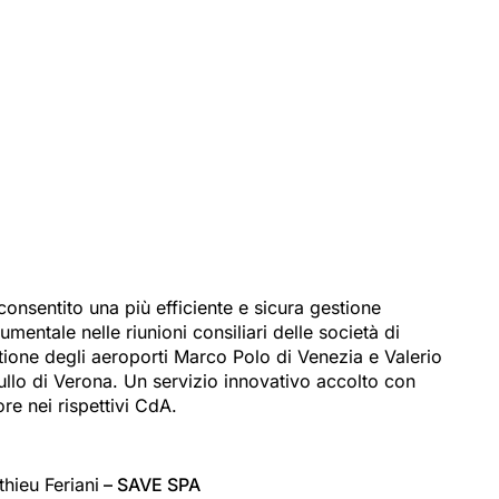
Realizza data room
documentali, ambienti di
audit e spazi controllati per
soggetti interni ed esterni
consentito una più efficiente e sicura gestione
mentale nelle riunioni consiliari delle società di
tione degli aeroporti Marco Polo di Venezia e Valerio
ullo di Verona. Un servizio innovativo accolto con
ore nei rispettivi CdA.
thieu Feriani
– SAVE SPA