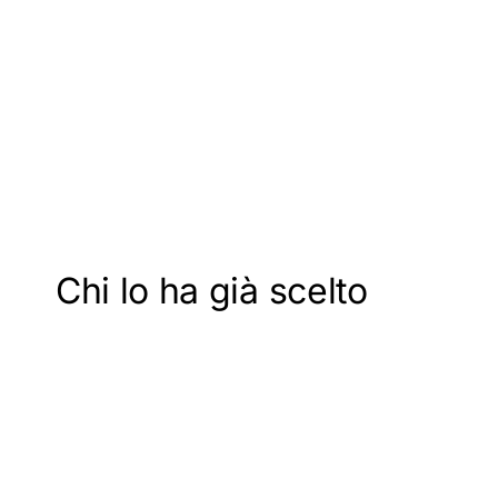
ordine del giorno, verbali,
meeting e accessi in un
ambiente sicuro e tracciato
Chi lo ha già scelto