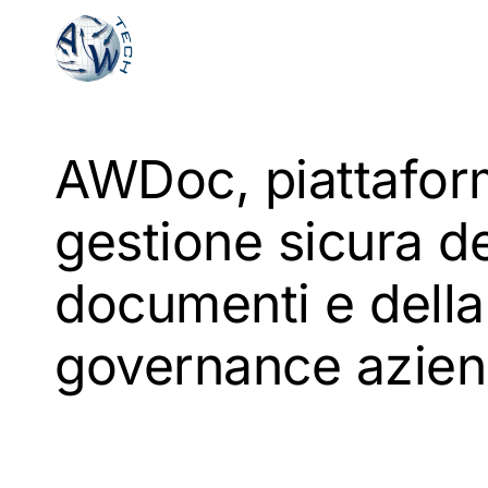
Vai
al
contenuto
principale
AWDoc, piattafor
gestione sicura de
documenti e della
governance azien