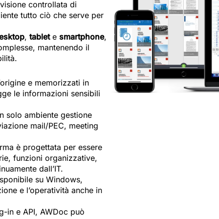
isione controllata di
ente tutto ciò che serve per
esktop
,
tablet
e
smartphone
,
complesse, mantenendo il
lità.
’origine e memorizzati in
ge le informazioni sensibili
un solo ambiente gestione
iviazione mail/PEC, meeting
forma è progettata per essere
ie, funzioni organizzative,
nuamente dall’IT.
sponibile su Windows,
one e l’operatività anche in
lug-in e API, AWDoc può