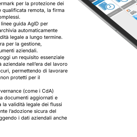
termark per la protezione dei
e qualificata remota, la firma
complessi.
 linee guida AgID per
 archivia automaticamente
ità legale a lungo termine.
ra per la gestione,
umenti aziendali.
 oggi un requisito essenziale
à aziendale nell’era del lavoro
icuri, permettendo di lavorare
non protetti per il
governance (come i CdA)
 a documenti aggiornati e
 la validità legale dei flussi
nte l’adozione sicura del
gendo i dati aziendali anche