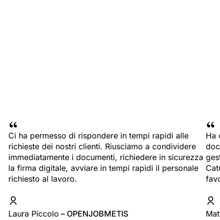
documentale. Integra
firma e workflow
archiviazione, metadati,
approvativi in modo
gestione PEC, ricerca e
semplice e conforme
conservazione in un solo
processo documentale
Ci ha permesso di rispondere in tempi rapidi alle
Ha 
richieste dei nostri clienti. Riusciamo a condividere
docu
immediatamente i documenti, richiedere in sicurezza
ges
la firma digitale, avviare in tempi rapidi il personale
Cat
richiesto al lavoro.
fav
Laura Piccolo
– OPENJOBMETIS
Mat