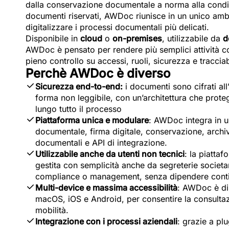
dalla conservazione documentale a norma alla condiv
documenti riservati, AWDoc riunisce in un unico ambi
digitalizzare i processi documentali più delicati.
Disponibile in
cloud
o
on-premises
, utilizzabile da
d
AWDoc è pensato per rendere più semplici attività 
pieno controllo su accessi, ruoli, sicurezza e tracciabi
Perchè AWDoc è diverso
Sicurezza end-to-end:
i documenti sono cifrati all
forma non leggibile, con un’architettura che proteg
lungo tutto il processo
Piattaforma unica e modulare
: AWDoc integra in 
documentale, firma digitale, conservazione, arch
documentali e API di integrazione.
Utilizzabile anche da utenti non tecnici
: la piatta
gestita con semplicità anche da segreterie societar
compliance o management, senza dipendere conti
Multi-device e massima accessibilità
: AWDoc è di
macOS, iOS e Android, per consentire la consultazi
mobilità.
Integrazione con i processi aziendali
: grazie a p