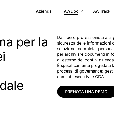
Azienda
AWDoc
AWTrack
ma per la
Dal libero professionista alla
sicurezza delle informazioni d
soluzione: completa, personal
i
per archiviare documenti in fo
all’esterno dei confini aziendal
È specificamente progettata l
processi di governance: gestio
comitati esecutivi e CDA.
dale
PRENOTA UNA DEMO!