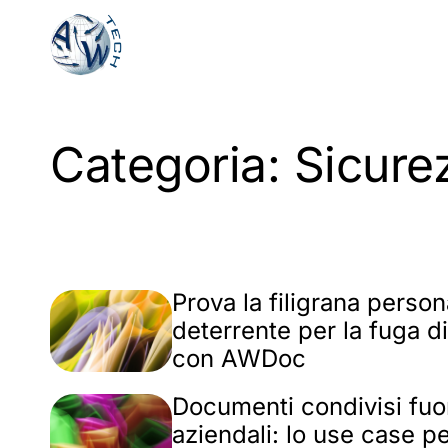
Vai
al
contenuto
principale
Categoria:
Sicure
Prova la filigrana perso
deterrente per la fuga d
con AWDoc
Documenti condivisi fuor
aziendali: lo use case p