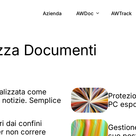
Azienda
AWDoc
AWTrack
zza Documenti
nalizzata come
Protezio
i notizie. Semplice
PC espon
i dai confini
Gestion
er non correre
suo po