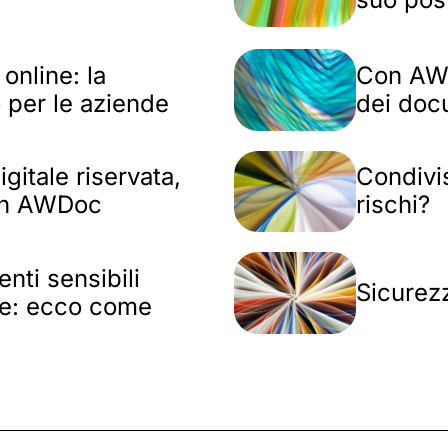
online: la
Con AWDo
 per le aziende
dei doc
itale riservata,
Condivi
con AWDoc
rischi?
nti sensibili
Sicurez
le: ecco come