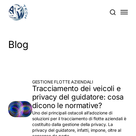
Vai
Menu
al
cerca
contenuto
principale
Blog
GESTIONE FLOTTE AZIENDALI
Tracciamento dei veicoli e
privacy del guidatore: cosa
dicono le normative?
Uno dei principali ostacoli all’adozione di
soluzioni per il tracciamento di flotte aziendali è
costituito dalla gestione della privacy. La
privacy del guidatore, infatti, impone, oltre al
consenso da parte…