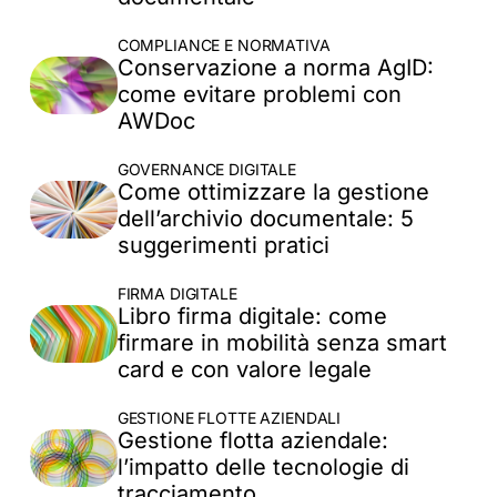
Approfondimenti
COMPLIANCE E NORMATIVA
Conservazione a norma AgID:
Aggiornamenti
come evitare problemi con
Governance Digitale
AWDoc
Gestione CDA
Sicurezza Documenti
GOVERNANCE DIGITALE
Compliance e normativa
Come ottimizzare la gestione
Firma Digitale
dell’archivio documentale: 5
Gestione flotte aziendali
suggerimenti pratici
FIRMA DIGITALE
Libro firma digitale: come
firmare in mobilità senza smart
card e con valore legale
GESTIONE FLOTTE AZIENDALI
Gestione flotta aziendale:
l’impatto delle tecnologie di
tracciamento