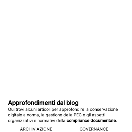
AWDoc.
Potrai valutare i vantaggi della nostra
soluzione applicati al caso specifico
della tua realtà,
oppure puoi prenotare direttamente
QUI
un appuntamento con un nostro
consulente.
Approfondimenti dal blog
Qui trovi alcuni articoli per approfondire la conservazione
digitale a norma, la gestione della PEC e gli aspetti
organizzativi e normativi della
compliance documentale
.
ARCHIVIAZIONE
GOVERNANCE