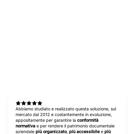
unica piattaforma:
archiviazione documentale
strutturata
conservazione digitale a norma
gestione della PEC come
documento informatico
metadati e classificazione
ricerca e consultazione dei
contenuti nel tempo
sicurezza e controllo degli
accessi
integrazione con firma digitale
e altri workflow documentali
Abbiamo studiato e realizzato questa soluzione, sul
mercato dal 2012 e costantemente in evoluzione,
appositamente per garantire la
conformità
normativa
e per rendere il patrimonio documentale
aziendale
più organizzato
,
più accessibile
e
più