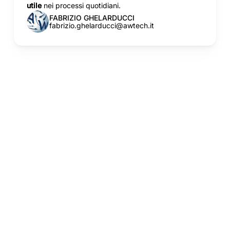
utile
nei processi quotidiani.
FABRIZIO GHELARDUCCI
fabrizio.ghelarducci@awtech.it
I VANTAGGI
I vantaggi di una
conservazione
digitale integrata
con la gestione
documentale
Più semplicità
operativa