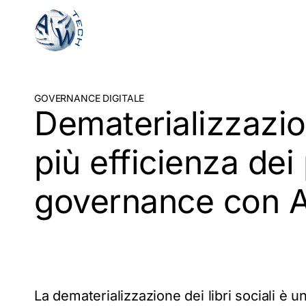
Vai
al
contenuto
principale
GOVERNANCE DIGITALE
Dematerializzazione
più efficienza dei
governance con 
La dematerializzazione dei libri sociali è u