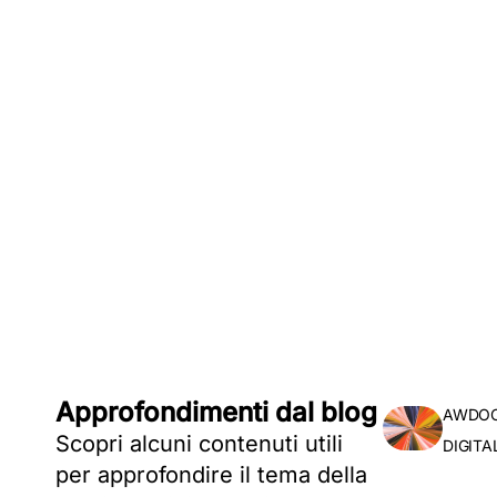
Ness
Demo operativa e fo
Lascia i tuoi dati, sarai contattat
Potrai valutare i vantaggi della nostra so
oppure puoi prenotare direttamente
Approfondimenti dal blog
AWDOC:
Scopri alcuni contenuti utili
DIGIT
per approfondire il tema della