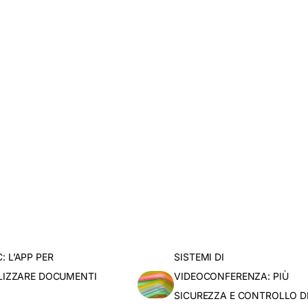
un impegno
calizzata sul tuo contesto
o per organizzare una demo gratuita di AWDoc.
luzione applicati al caso specifico della tua realtà,
QUI
un appuntamento con un nostro consulente.
 L’APP PER
SISTEMI DI
ALIZZARE DOCUMENTI
VIDEOCONFERENZA: PIÙ
SICUREZZA E CONTROLLO D