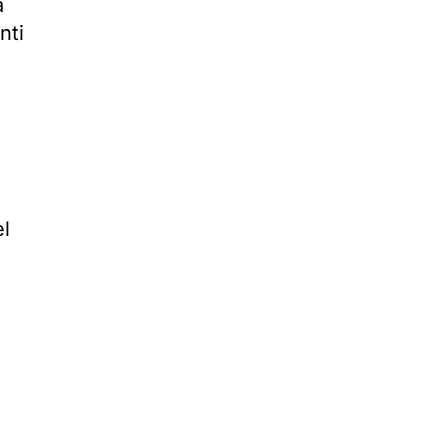
a
nti
el