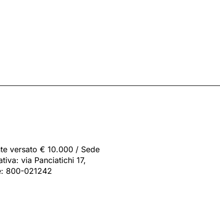
nte versato € 10.000 / Sede
iva: via Panciatichi 17,
de: 800-021242