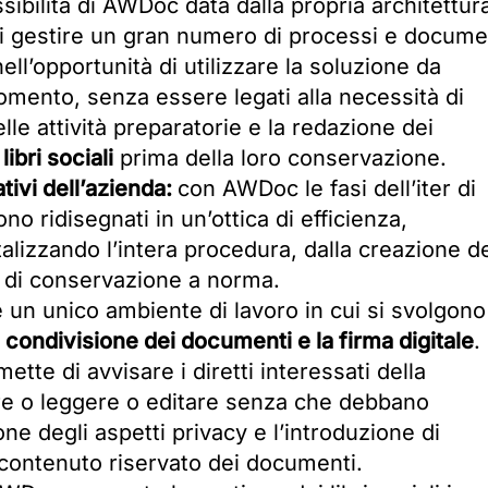
essibilità di AWDoc data dalla propria architettur
à di gestire un gran numero di processi e docume
ell’opportunità di utilizzare la soluzione da
omento, senza essere legati alla necessità di
elle attività preparatorie e la redazione dei
libri sociali
prima della loro conservazione.
tivi dell’azienda:
con AWDoc le fasi dell’iter di
no ridisegnati in un’ottica di efficienza,
alizzando l’intera procedura, dalla creazione d
 di conservazione a norma.
un unico ambiente di lavoro in cui si svolgono
a
condivisione dei documenti e la firma digitale
.
ette di avvisare i diretti interessati della
re o leggere o editare senza che debbano
ione degli aspetti privacy e l’introduzione di
l contenuto riservato dei documenti.