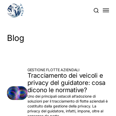
Vai
Menu
al
cerca
contenuto
principale
Blog
GESTIONE FLOTTE AZIENDALI
Tracciamento dei veicoli e
privacy del guidatore: cosa
dicono le normative?
Uno dei principali ostacoli all’adozione di
soluzioni per il tracciamento di flotte aziendali è
costituito dalla gestione della privacy. La
privacy del guidatore, infatti, impone, oltre al
consenso da parte…