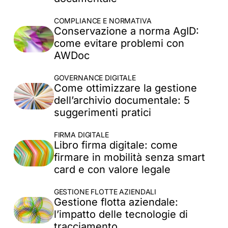
Approfondimenti
COMPLIANCE E NORMATIVA
Conservazione a norma AgID:
Aggiornamenti
come evitare problemi con
Governance Digitale
AWDoc
Gestione CDA
Sicurezza Documenti
GOVERNANCE DIGITALE
Compliance e normativa
Come ottimizzare la gestione
Firma Digitale
dell’archivio documentale: 5
Gestione flotte aziendali
suggerimenti pratici
FIRMA DIGITALE
Libro firma digitale: come
firmare in mobilità senza smart
card e con valore legale
GESTIONE FLOTTE AZIENDALI
Gestione flotta aziendale:
l’impatto delle tecnologie di
tracciamento